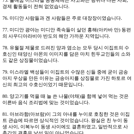
75. 출애굽 이스라엘 공동체에는 사고파는 행위나 다른 사회,
경제 활동들이 전혀 없었습니다.
76. 미디안 사람들과 겐 사람들은 주로 대장장이였습니다.
77. 미디안 광야는 미디안 족속들이 살던 홍해(아카바 만) 동편
의 사우디아라비아 반도의 해안 가까운 지역입니다.
78. 유월절 제물로 드려진 양과 염소는 모두 당시 이집트의 수
호신인 태양신 아몬의 이미지를 담은 마치 힌두교인들의 소와
도 같은 상징물이었습니다.
79. 이스라엘 백성들이 이집트의 수많은 신들 중에 굳이 금송
아지 우상을 만든 이유는 금송아지를 상징물로 가진 하토르 여
신의 최고의 수호신이었기 때문입니다.
80. 양고기를 먹을 때 늘 쓴 나물(야채)을 함께 넣어 먹는 것은
이른바 음식 조리법에 맞는 것이었습니다.
81. 아브라함(아브람)이 그의 아내를 누이로 호칭한 것은 이집
트 관습에 따르면 상식적인 것이었습니다. 왕실은 친 누이 동
생 사이, 이복누이 동생 사이에도 결혼하였고, 일반적으로 사
촌간의 결혼은 낯선 일이 아니었습니다.