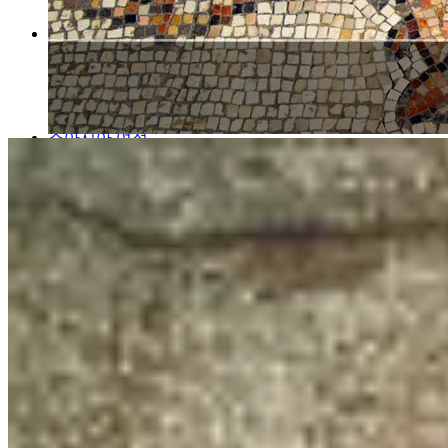
출애굽 여정
이스라엘 요르단 9일 KE
소아시아 여정
터키 그리스 이태리 12일 TK
터키 그리스 11일 TK
터키완전일주 8일 TK
종교개혁 여정
종교개혁 5개국 현장답사 및 문화탐방 12일 SU
종교개혁 4개국 현장답사 및 문화탐방 11일 SU
이태리완전일주 8일 AZ
커뮤니티