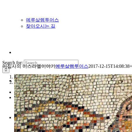
예루살렘투어스
찾아오시는 길
Search for:
이집사의 이스라엘이야기
예루살렘투어스
2017-12-15T14:08:38+
1
이스라엘
2
이스라엘 완전일주 7일 터키항공
이스라엘 완전일주 9일 대한항공
우리끼리 성지순례