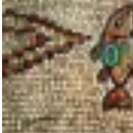
여행후기게시판
Youtube 성지순례TV
이집사의 이스라엘이야기
성지순례! 그 준비부터가 시작!
자주묻는질문
회사소개
예루살렘투어스
찾아오시는 길
Go to...
Go to...