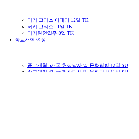
터키 그리스 이태리 12일 TK
터키 그리스 11일 TK
터키완전일주 8일 TK
종교개혁 여정
종교개혁 5개국 현장답사 및 문화탐방 12일 SU
종교개혁 4개국 현장답사 및 문화탐방 11일 SU
이태리완전일주 8일 AZ
커뮤니티
여행후기게시판
Youtube 성지순례TV
이집사의 이스라엘이야기
성지순례! 그 준비부터가 시작!
자주묻는질문