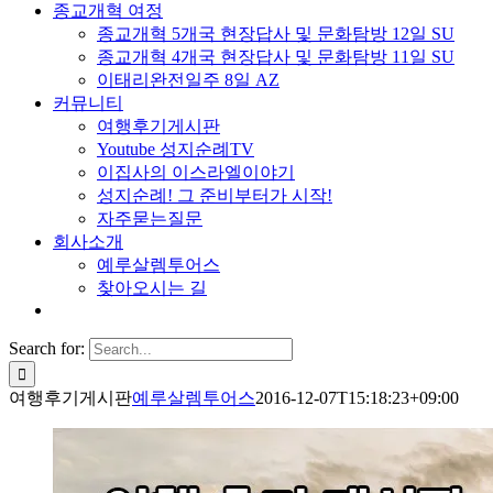
종교개혁 여정
종교개혁 5개국 현장답사 및 문화탐방 12일 SU
종교개혁 4개국 현장답사 및 문화탐방 11일 SU
이태리완전일주 8일 AZ
커뮤니티
여행후기게시판
Youtube 성지순례TV
이집사의 이스라엘이야기
성지순례! 그 준비부터가 시작!
자주묻는질문
회사소개
예루살렘투어스
찾아오시는 길
Search for:
여행후기게시판
예루살렘투어스
2016-12-07T15:18:23+09:00