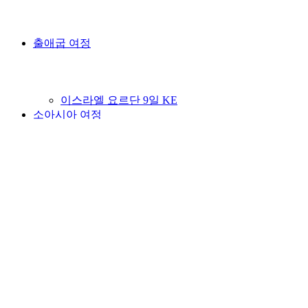
출애굽 여정
이스라엘 요르단 9일 KE
소아시아 여정
터키 그리스 이태리 12일 TK
터키 그리스 11일 TK
터키완전일주 8일 TK
종교개혁 여정
종교개혁 5개국 현장답사 및 문화탐방 12일 SU
종교개혁 4개국 현장답사 및 문화탐방 11일 SU
이태리완전일주 8일 AZ