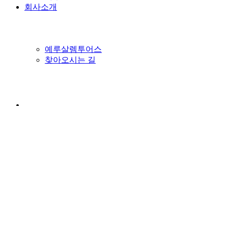
회사소개
예루살렘투어스
찾아오시는 길
Search for:
이스라엘
이스라엘 완전일주 7일 터키항공
이스라엘 완전일주 9일 대한항공
우리끼리 성지순례