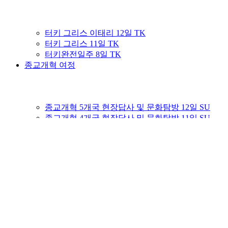
터키 그리스 이태리 12일 TK
터키 그리스 11일 TK
터키완전일주 8일 TK
종교개혁 여정
종교개혁 5개국 현장답사 및 문화탐방 12일 SU
종교개혁 4개국 현장답사 및 문화탐방 11일 SU
이태리완전일주 8일 AZ
커뮤니티
여행후기게시판
Youtube 성지순례TV
이집사의 이스라엘이야기
성지순례! 그 준비부터가 시작!
자주묻는질문