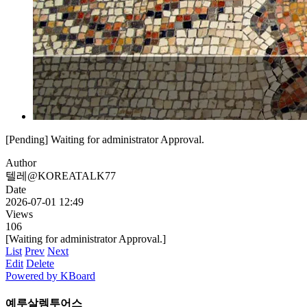
[Pending] Waiting for administrator Approval.
Author
텔레@KOREATALK77
Date
2026-07-01 12:49
Views
106
[Waiting for administrator Approval.]
List
Prev
Next
Edit
Delete
Powered by KBoard
예루살렘투어스