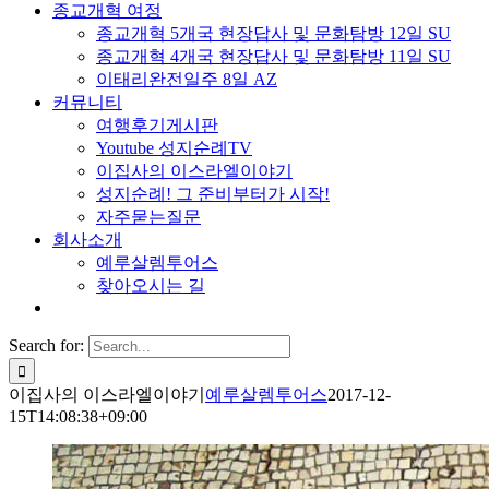
종교개혁 여정
종교개혁 5개국 현장답사 및 문화탐방 12일 SU
종교개혁 4개국 현장답사 및 문화탐방 11일 SU
이태리완전일주 8일 AZ
커뮤니티
여행후기게시판
Youtube 성지순례TV
이집사의 이스라엘이야기
성지순례! 그 준비부터가 시작!
자주묻는질문
회사소개
예루살렘투어스
찾아오시는 길
Search for:
이집사의 이스라엘이야기
예루살렘투어스
2017-12-
15T14:08:38+09:00