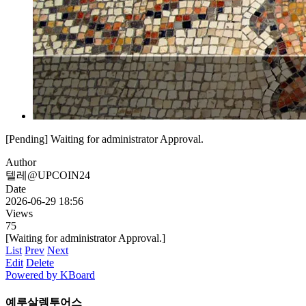
[Pending] Waiting for administrator Approval.
Author
텔레@UPCOIN24
Date
2026-06-29 18:56
Views
75
[Waiting for administrator Approval.]
List
Prev
Next
Edit
Delete
Powered by KBoard
예루살렘투어스