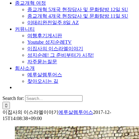
종교개혁 여정
종교개혁 5개국 현장답사 및 문화탐방 12일 SU
종교개혁 4개국 현장답사 및 문화탐방 11일 SU
이태리완전일주 8일 AZ
커뮤니티
여행후기게시판
Youtube 성지순례TV
이집사의 이스라엘이야기
성지순례! 그 준비부터가 시작!
자주묻는질문
회사소개
예루살렘투어스
찾아오시는 길
Search for:
이집사의 이스라엘이야기
예루살렘투어스
2017-12-
15T14:08:38+09:00