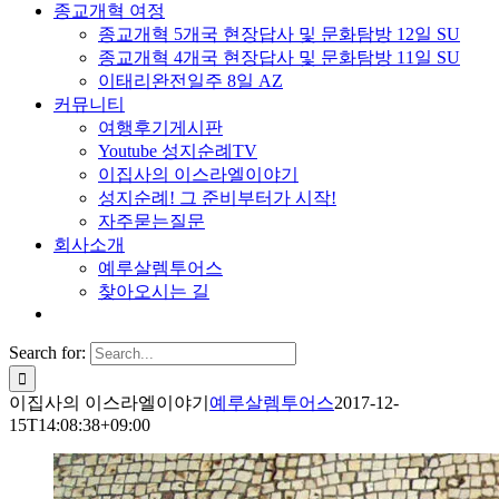
종교개혁 여정
종교개혁 5개국 현장답사 및 문화탐방 12일 SU
종교개혁 4개국 현장답사 및 문화탐방 11일 SU
이태리완전일주 8일 AZ
커뮤니티
여행후기게시판
Youtube 성지순례TV
이집사의 이스라엘이야기
성지순례! 그 준비부터가 시작!
자주묻는질문
회사소개
예루살렘투어스
찾아오시는 길
Search for:
이집사의 이스라엘이야기
예루살렘투어스
2017-12-
15T14:08:38+09:00