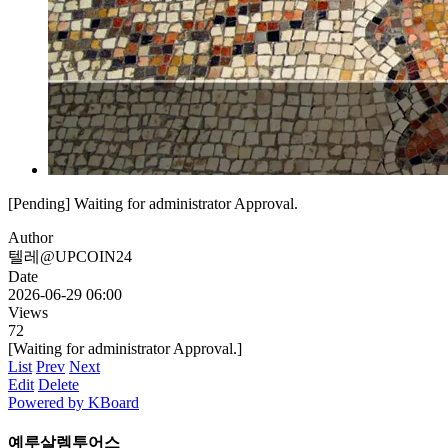
[Pending] Waiting for administrator Approval.
Author
텔레@UPCOIN24
Date
2026-06-29 06:00
Views
72
[Waiting for administrator Approval.]
List
Prev
Next
Edit
Delete
Powered by KBoard
예루살렘투어스