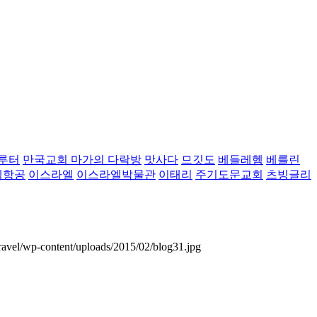
루터
만국교회 마가의 다락방
맛사다
므깃도
베들레헴
베를린
벡항공
이스라엘
이스라엘박물관
이태리
주기도문교회
츠빙글리
ravel/wp-content/uploads/2015/02/blog31.jpg