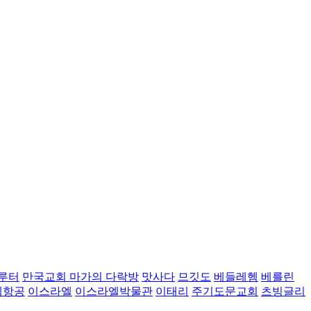
루터
만국교회 마가의 다락방
맛사다
므깃도
베들레헴
베를린
벡항공
이스라엘
이스라엘박물관
이태리
주기도문교회
츠빙글리