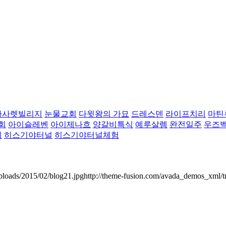
나사렛빌리지
눈물교회
다윗왕의 가묘
드레스덴
라이프치리
마틴
회
아이슬레벤
아이제나흐
양갈비특식
예루살렘
완전일주
우즈
레
히스기야터널
히스기야터널체험
ploads/2015/02/blog21.jpghttp://theme-fusion.com/avada_demos_xml/t