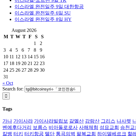
이스라엘·요르단 9일 TK
이스라엘 완전일주 9일 대한항공
이스라엘 완전일주 6일 SU
이스라엘 완전일주 8일 HY
August 2026
M
T
W
T
F
S
S
1
2
3
4
5
6
7
8
9
10
11
12
13
14
15
16
17
18
19
20
21
22
23
24
25
26
27
28
29
30
31
« Oct
Search for:
Tags
가나
가이사랴
가이사랴빌립보
갈멜산
감람산
그리스
나사렛
벤예후다거리
보름스
비아돌로로사
사해체험
성묘교회
승천교
칼뱅
터키
터키항공
텔단
통곡의벽
팔복교회
하이델베르크
할