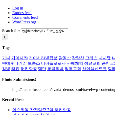
Log in
Entries feed
Comments feed
WordPress.org
Search for:
Tags
가나
가이사랴
가이사랴빌립보
갈멜산
감람산
그리스
나사렛
벤예후다거리
보름스
비아돌로로사
사해체험
성묘교회
승천교
칼뱅
터키
터키항공
텔단
통곡의벽
팔복교회
하이델베르크
할
Photo Submissions!
http://theme-fusion.com/avada_demos_xml/travel/wp-content/u
Recent Posts
이스라엘 완전일주 7일 터키항공