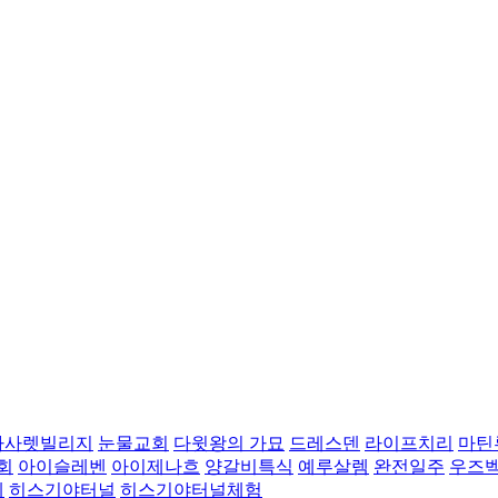
나사렛빌리지
눈물교회
다윗왕의 가묘
드레스덴
라이프치리
마틴
회
아이슬레벤
아이제나흐
양갈비특식
예루살렘
완전일주
우즈
레
히스기야터널
히스기야터널체험