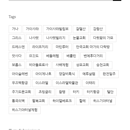
for:
Tags
가나
가이사랴
가이사랴빌립보
갈멜산
감람산
그리스
나사렛
나사렛빌리지
눈물교회
다윗왕의 가묘
드레스덴
라이프치리
마틴루터
만국교회 마가의 다락방
맛사다
므깃도
베들레헴
베를린
벤예후다거리
보름스
비아돌로로사
사해체험
성묘교회
승천교회
아이슬레벤
아이제나흐
양갈비특식
예루살렘
완전일주
우즈벡항공
이스라엘
이스라엘박물관
이태리
주기도문교회
츠빙글리
칼뱅
터키
터키항공
텔단
통곡의벽
팔복교회
하이델베르크
할레
히스기야터널
히스기야터널체험