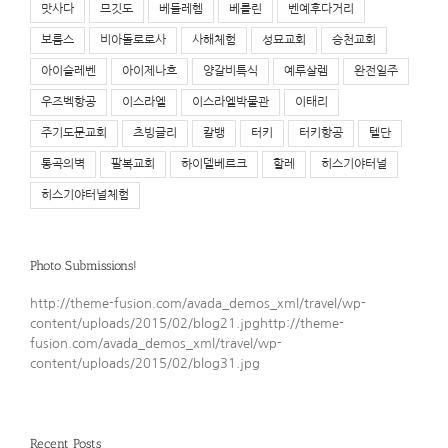
맛사다
므깃도
베들레헴
베를린
벤예후다거리
보름스
비아돌로로사
사해체험
성묘교회
승천교회
아이슬레벤
아이제나흐
양갈비특식
예루살렘
완전일주
우즈벡항공
이스라엘
이스라엘박물관
이태리
주기도문교회
츠빙글리
칼뱅
터키
터키항공
텔단
통곡의벽
팔복교회
하이델베르크
할레
히스기야터널
히스기야터널체험
Photo Submissions!
http://theme-fusion.com/avada_demos_xml/travel/wp-
content/uploads/2015/02/blog21.jpghttp://theme-
fusion.com/avada_demos_xml/travel/wp-
content/uploads/2015/02/blog31.jpg
Recent Posts