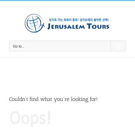
Skip
to
content
Go to...
Couldn't find what you're looking for!
Oops!