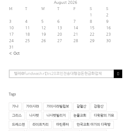
August 2026
M
T
W
T
F
S
S
1
2
3
4
5
6
7
8
9
10
11
12
13
14
15
16
17
18
19
20
21
22
23
24
25
26
27
28
29
30
31
« Oct
Search
for:
Tags
가나
가이사랴
가이사랴빌립보
갈멜산
감람산
그리스
나사렛
나사렛빌리지
눈물교회
다윗왕의 가묘
드레스덴
라이프치리
마틴루터
만국교회 마가의 다락방