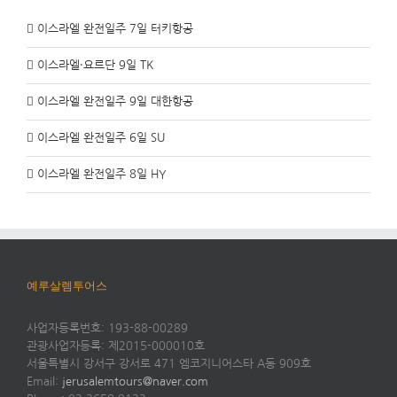
이스라엘 완전일주 7일 터키항공
이스라엘·요르단 9일 TK
이스라엘 완전일주 9일 대한항공
이스라엘 완전일주 6일 SU
이스라엘 완전일주 8일 HY
예루살렘투어스
사업자등록번호: 193-88-00289
관광사업자등록: 제2015-000010호
서울특별시 강서구 강서로 471 엠코지니어스타 A동 909호
Email:
jerusalemtours@naver.com