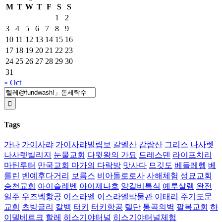
M
T
W
T
F
S
S
1
2
3
4
5
6
7
8
9
10
11
12
13
14
15
16
17
18
19
20
21
22
23
24
25
26
27
28
29
30
31
« Oct
Search
for:
Tags
가나
가이사랴
가이사랴빌립보
갈멜산
감람산
그리스
나사렛
나사렛빌리지
눈물교회
다윗왕의 가묘
드레스덴
라이프치리
마틴루터
만국교회 마가의 다락방
맛사다
므깃도
베들레헴
베
를린
벤예후다거리
보름스
비아돌로로사
사해체험
성묘교회
승천교회
아이슬레벤
아이제나흐
양갈비특식
예루살렘
완전
일주
우즈벡항공
이스라엘
이스라엘박물관
이태리
주기도문
교회
츠빙글리
칼뱅
터키
터키항공
텔단
통곡의벽
팔복교회
하
이델베르크
할레
히스기야터널
히스기야터널체험