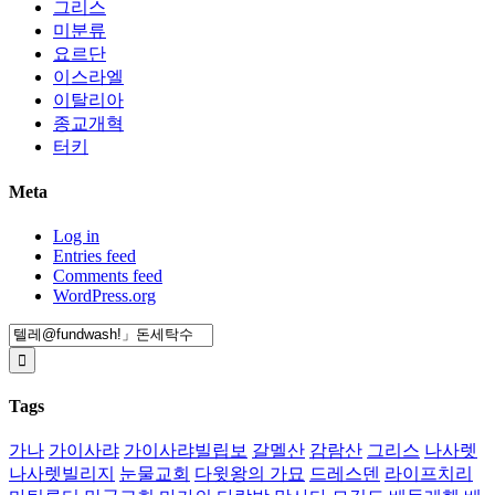
그리스
미분류
요르단
이스라엘
이탈리아
종교개혁
터키
Meta
Log in
Entries feed
Comments feed
WordPress.org
Search
for:
Tags
가나
가이사랴
가이사랴빌립보
갈멜산
감람산
그리스
나사렛
나사렛빌리지
눈물교회
다윗왕의 가묘
드레스덴
라이프치리