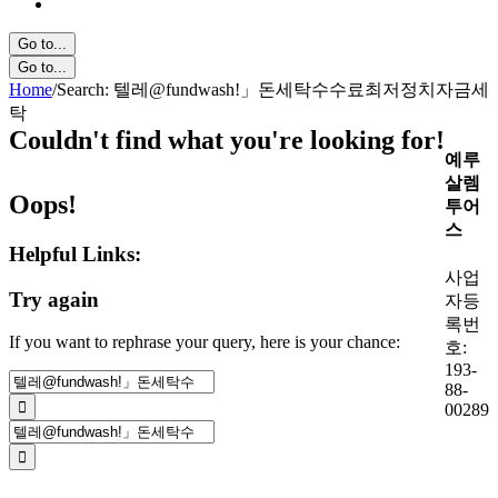
Go to...
Go to...
Home
/
Search: 텔레@fundwashǃ」돈세탁수수료최저정치자금세
탁
Couldn't find what you're looking for!
예루
살렘
Oops!
투어
스
Helpful Links:
사업
Try again
자등
록번
If you want to rephrase your query, here is your chance:
호:
193-
Search
88-
for:
00289
Search
for: