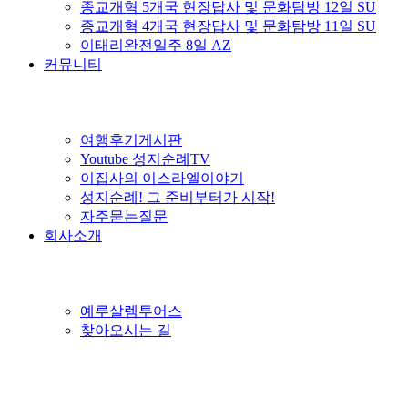
종교개혁 5개국 현장답사 및 문화탐방 12일 SU
종교개혁 4개국 현장답사 및 문화탐방 11일 SU
이태리완전일주 8일 AZ
커뮤니티
여행후기게시판
Youtube 성지순례TV
이집사의 이스라엘이야기
성지순례! 그 준비부터가 시작!
자주묻는질문
회사소개
예루살렘투어스
찾아오시는 길