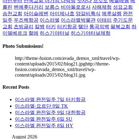
마틴루터
만국교회 마가의 다락방
맛사다
므깃도
베들레헴
베
를린
벤예후다거리
보름스
비아돌로로사
사해체험
성묘교회
승천교회
아이슬레벤
아이제나흐
양갈비특식
예루살렘
완전
일주
우즈벡항공
이스라엘
이스라엘박물관
이태리
주기도문
교회
츠빙글리
칼뱅
터키
터키항공
텔단
통곡의벽
팔복교회
하
이델베르크
할레
히스기야터널
히스기야터널체험
Photo Submissions!
http://theme-fusion.com/avada_demos_xml/travel/wp-
content/uploads/2015/02/blog21.jpghttp://theme-
fusion.com/avada_demos_xml/travel/wp-
content/uploads/2015/02/blog31.jpg
Recent Posts
이스라엘 완전일주 7일 터키항공
이스라엘·요르단 9일 TK
이스라엘 완전일주 9일 대한항공
이스라엘 완전일주 6일 SU
이스라엘 완전일주 8일 HY
August 2026