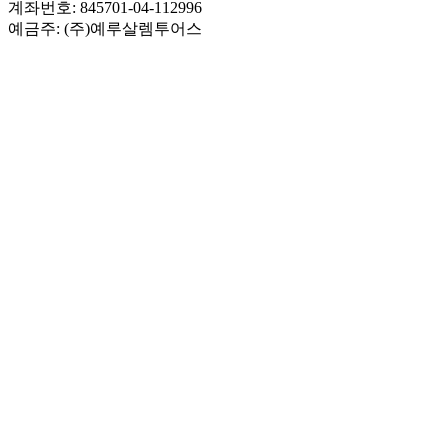
계좌번호: 845701-04-112996
예금주: (주)예루살렘투어스
보증보험
영업보증보험 3천만원 가입
(증권번호 제100-000-202600566889호)
기획여행보증보험 2억원 가입
(증권번호 제100-000-202600567224호)
회사소개
예루살렘투어스
페이스북
찾아오시는길
커뮤니티
이집사의 이스라엘 이야기
YouTube 성지순례TV
성지순례! 그 준비부터가 시작!