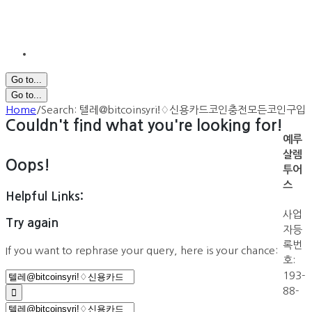
Go to...
Go to...
Home
/
Search: 텔레@bitcoinsyriǃ♢신용카드코인충전모든코인구입
Couldn't find what you're looking for!
예루
살렘
Oops!
투어
스
Helpful Links:
사업
Try again
자등
록번
If you want to rephrase your query, here is your chance:
호:
Search
193-
for:
88-
Search