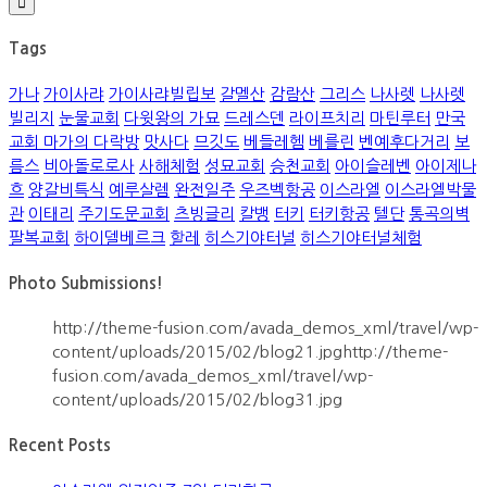
Tags
가나
가이사랴
가이사랴빌립보
갈멜산
감람산
그리스
나사렛
나사렛
빌리지
눈물교회
다윗왕의 가묘
드레스덴
라이프치리
마틴루터
만국
교회 마가의 다락방
맛사다
므깃도
베들레헴
베를린
벤예후다거리
보
름스
비아돌로로사
사해체험
성묘교회
승천교회
아이슬레벤
아이제나
흐
양갈비특식
예루살렘
완전일주
우즈벡항공
이스라엘
이스라엘박물
관
이태리
주기도문교회
츠빙글리
칼뱅
터키
터키항공
텔단
통곡의벽
팔복교회
하이델베르크
할레
히스기야터널
히스기야터널체험
Photo Submissions!
http://theme-fusion.com/avada_demos_xml/travel/wp-
content/uploads/2015/02/blog21.jpghttp://theme-
fusion.com/avada_demos_xml/travel/wp-
content/uploads/2015/02/blog31.jpg
Recent Posts