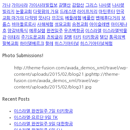
가나
가이사랴
가이사랴빌립보
갈멜산
감람산
그리스
나사렛
나사렛
빌리지
눈물교회
다윗왕의 가묘
드레스덴
라이프치리
마틴루터
만국
교회 마가의 다락방
맛사다
므깃도
베들레헴
베를린
벤예후다거리
보
름스
비아돌로로사
사해체험
성묘교회
승천교회
아이슬레벤
아이제나
흐
양갈비특식
예루살렘
완전일주
우즈벡항공
이스라엘
이스라엘박물
관
이태리
주기도문교회
츠빙글리
칼뱅
터키
터키항공
텔단
통곡의벽
팔복교회
하이델베르크
할레
히스기야터널
히스기야터널체험
Photo Submissions!
http://theme-fusion.com/avada_demos_xml/travel/wp-
content/uploads/2015/02/blog21.jpghttp://theme-
fusion.com/avada_demos_xml/travel/wp-
content/uploads/2015/02/blog31.jpg
Recent Posts
이스라엘 완전일주 7일 터키항공
이스라엘·요르단 9일 TK
이스라엘 완전일주 9일 대한항공