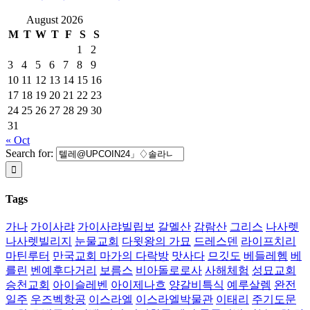
August 2026
M
T
W
T
F
S
S
1
2
3
4
5
6
7
8
9
10
11
12
13
14
15
16
17
18
19
20
21
22
23
24
25
26
27
28
29
30
31
« Oct
Search for:
Tags
가나
가이사랴
가이사랴빌립보
갈멜산
감람산
그리스
나사렛
나사렛빌리지
눈물교회
다윗왕의 가묘
드레스덴
라이프치리
마틴루터
만국교회 마가의 다락방
맛사다
므깃도
베들레헴
베
를린
벤예후다거리
보름스
비아돌로로사
사해체험
성묘교회
승천교회
아이슬레벤
아이제나흐
양갈비특식
예루살렘
완전
일주
우즈벡항공
이스라엘
이스라엘박물관
이태리
주기도문