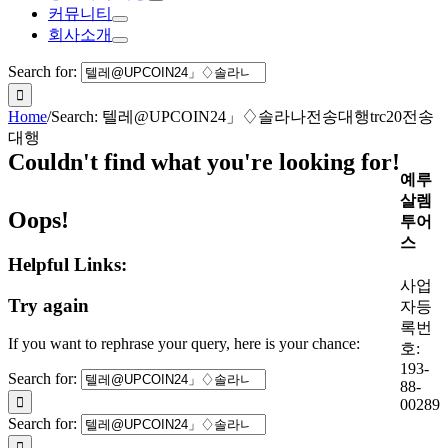
커뮤니티
회사소개
Search for:
Home
/
Search: 텔레@UPCOIN24」♢솔라나전송대행trc20전송
대행
Couldn't find what you're looking for!
예루
살렘
Oops!
투어
스
Helpful Links:
사업
Try again
자등
록번
If you want to rephrase your query, here is your chance:
호:
193-
Search for:
88-
00289
Search for: