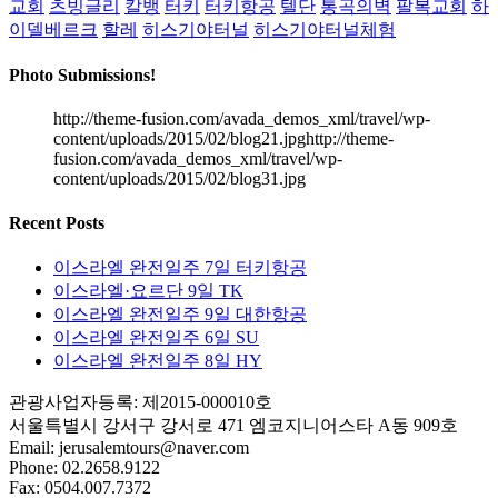
교회
츠빙글리
칼뱅
터키
터키항공
텔단
통곡의벽
팔복교회
하
이델베르크
할레
히스기야터널
히스기야터널체험
Photo Submissions!
http://theme-fusion.com/avada_demos_xml/travel/wp-
content/uploads/2015/02/blog21.jpghttp://theme-
fusion.com/avada_demos_xml/travel/wp-
content/uploads/2015/02/blog31.jpg
Recent Posts
이스라엘 완전일주 7일 터키항공
이스라엘·요르단 9일 TK
이스라엘 완전일주 9일 대한항공
이스라엘 완전일주 6일 SU
이스라엘 완전일주 8일 HY
관광사업자등록: 제2015-000010호
서울특별시 강서구 강서로 471 엠코지니어스타 A동 909호
Email:
jerusalemtours@naver.com
Phone: 02.2658.9122
Fax: 0504.007.7372