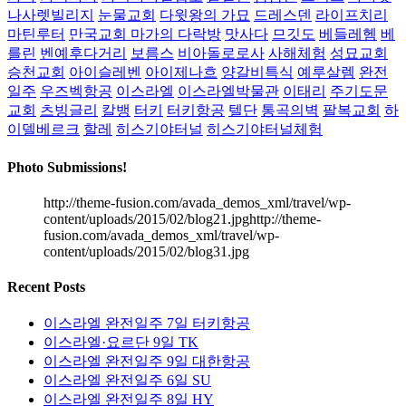
나사렛빌리지
눈물교회
다윗왕의 가묘
드레스덴
라이프치리
마틴루터
만국교회 마가의 다락방
맛사다
므깃도
베들레헴
베
를린
벤예후다거리
보름스
비아돌로로사
사해체험
성묘교회
승천교회
아이슬레벤
아이제나흐
양갈비특식
예루살렘
완전
일주
우즈벡항공
이스라엘
이스라엘박물관
이태리
주기도문
교회
츠빙글리
칼뱅
터키
터키항공
텔단
통곡의벽
팔복교회
하
이델베르크
할레
히스기야터널
히스기야터널체험
Photo Submissions!
http://theme-fusion.com/avada_demos_xml/travel/wp-
content/uploads/2015/02/blog21.jpghttp://theme-
fusion.com/avada_demos_xml/travel/wp-
content/uploads/2015/02/blog31.jpg
Recent Posts
이스라엘 완전일주 7일 터키항공
이스라엘·요르단 9일 TK
이스라엘 완전일주 9일 대한항공
이스라엘 완전일주 6일 SU
이스라엘 완전일주 8일 HY