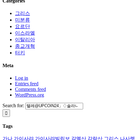
Categories
그리스
미분류
요르단
이스라엘
이탈리아
종교개혁
터키
Meta
Log in
Entries feed
Comments feed
WordPress.org
Search for:
Tags
가나
가이사랴
가이사랴빌립보
갈멜산
감람산
그리스
나사렛