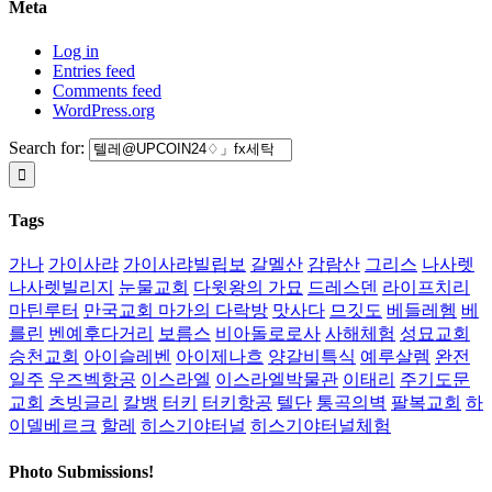
Meta
Log in
Entries feed
Comments feed
WordPress.org
Search for:
Tags
가나
가이사랴
가이사랴빌립보
갈멜산
감람산
그리스
나사렛
나사렛빌리지
눈물교회
다윗왕의 가묘
드레스덴
라이프치리
마틴루터
만국교회 마가의 다락방
맛사다
므깃도
베들레헴
베
를린
벤예후다거리
보름스
비아돌로로사
사해체험
성묘교회
승천교회
아이슬레벤
아이제나흐
양갈비특식
예루살렘
완전
일주
우즈벡항공
이스라엘
이스라엘박물관
이태리
주기도문
교회
츠빙글리
칼뱅
터키
터키항공
텔단
통곡의벽
팔복교회
하
이델베르크
할레
히스기야터널
히스기야터널체험
Photo Submissions!