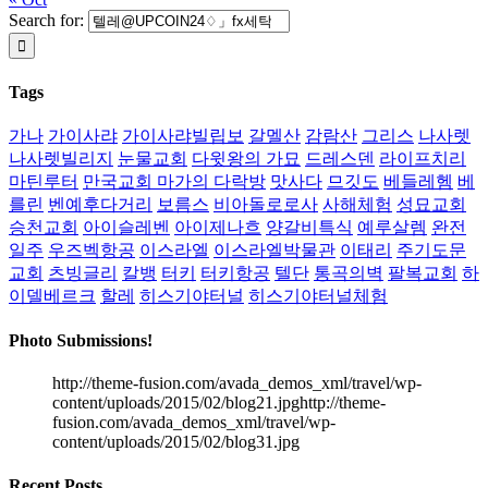
Search for:
Tags
가나
가이사랴
가이사랴빌립보
갈멜산
감람산
그리스
나사렛
나사렛빌리지
눈물교회
다윗왕의 가묘
드레스덴
라이프치리
마틴루터
만국교회 마가의 다락방
맛사다
므깃도
베들레헴
베
를린
벤예후다거리
보름스
비아돌로로사
사해체험
성묘교회
승천교회
아이슬레벤
아이제나흐
양갈비특식
예루살렘
완전
일주
우즈벡항공
이스라엘
이스라엘박물관
이태리
주기도문
교회
츠빙글리
칼뱅
터키
터키항공
텔단
통곡의벽
팔복교회
하
이델베르크
할레
히스기야터널
히스기야터널체험
Photo Submissions!
http://theme-fusion.com/avada_demos_xml/travel/wp-
content/uploads/2015/02/blog21.jpghttp://theme-
fusion.com/avada_demos_xml/travel/wp-
content/uploads/2015/02/blog31.jpg
Recent Posts