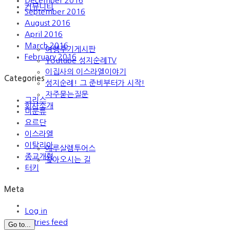
December 2016
커뮤니티
September 2016
August 2016
April 2016
March 2016
여행후기게시판
February 2016
Youtube 성지순례TV
이집사의 이스라엘이야기
Categories
성지순례! 그 준비부터가 시작!
자주묻는질문
그리스
회사소개
미분류
요르단
이스라엘
이탈리아
예루살렘투어스
종교개혁
찾아오시는 길
터키
Meta
Log in
Entries feed
Go to...