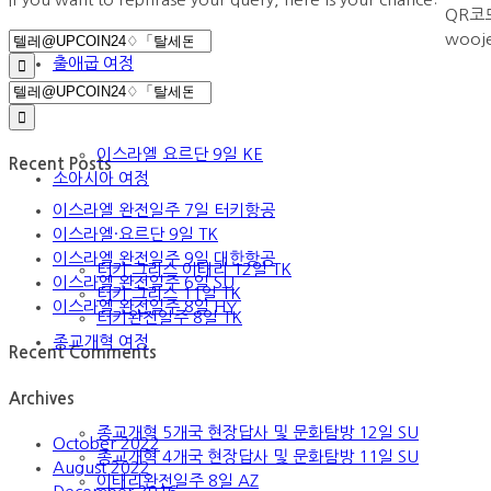
QR코
Search
wooj
for:
출애굽 여정
Search
for:
이스라엘 요르단 9일 KE
Recent Posts
소아시아 여정
이스라엘 완전일주 7일 터키항공
이스라엘·요르단 9일 TK
이스라엘 완전일주 9일 대한항공
터키 그리스 이태리 12일 TK
이스라엘 완전일주 6일 SU
터키 그리스 11일 TK
이스라엘 완전일주 8일 HY
터키완전일주 8일 TK
종교개혁 여정
Recent Comments
Archives
종교개혁 5개국 현장답사 및 문화탐방 12일 SU
October 2022
종교개혁 4개국 현장답사 및 문화탐방 11일 SU
August 2022
이태리완전일주 8일 AZ