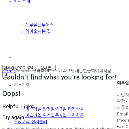
회사소개
예루살렘투어스
찾아오시는 길
Search
Home
/
Search: 텔레@UPCOIN24♢「탈세돈현금화이더리움
for:
Couldn't find what you're looking for!
예루살
이스라엘
Oops!
사업자등
관광사업
Helpful Links:
서울특
이스라엘 완전일주 7일 터키항공
Email
이스라엘 완전일주 9일 대한항공
Try again
Phone
우리끼리 성지순례
Fax: 
If you want to rephrase your query, here is your chance: