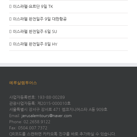
이스라엘·요르단 9일 TK
이스라엘 완전일주 9일 대한항공
이스라엘 완전일주 6일 SU
이스라엘 완전일주 8일 HY
예루살렘투어스
사업자등록번호: 193-88-00289
관광사업자등록: 제2015-000010호
서울특별시 강서구 강서로 471 엠코지니어스타 A동 909호
Email:
jerusalemtours@naver.com
Phone: 02.2658.9122
Fax: 0504.007.7372
QR코드를 스캔하면 카카오톡 친구를 바로 추가하실 수 있습니다.