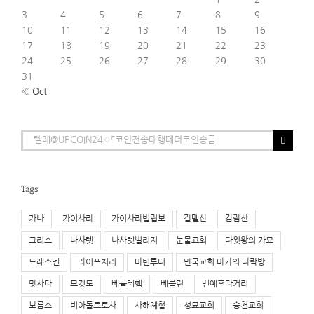
3
4
5
6
7
8
9
10
11
12
13
14
15
16
17
18
19
20
21
22
23
24
25
26
27
28
29
30
31
« Oct
Search
for:
Tags
가나
가이사랴
가이사랴빌립보
갈멜산
감람산
그리스
나사렛
나사렛빌리지
눈물교회
다윗왕의 가묘
드레스덴
라이프치리
마틴루터
만국교회 마가의 다락방
맛사다
므깃도
베들레헴
베를린
벤예후다거리
보름스
비아돌로로사
사해체험
성묘교회
승천교회