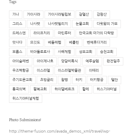
Tags
가나
가이사랴
가이사랴빌립보
갈멜산
감람산
그리스
나사렛
나사렛빌리지
눈물교회
다윗왕의 가묘
드레스덴
라이프치리
마틴루터
만국교회 마가의 다락방
맛사다
므깃도
베들레헴
베를린
벤예후다거리
보름스
비아돌로로사
사해체험
성묘교회
승천교회
아이슬레벤
아이제나흐
양갈비특식
예루살렘
완전일주
우즈벡항공
이스라엘
이스라엘박물관
이태리
주기도문교회
츠빙글리
칼뱅
터키
터키항공
텔단
통곡의벽
팔복교회
하이델베르크
할레
히스기야터널
히스기야터널체험
Photo Submissions!
http://theme-fusion.com/avada_demos_xml/travel/wp-