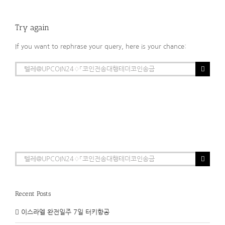
Try again
If you want to rephrase your query, here is your chance:
Search
for:
Search
for:
Recent Posts
이스라엘 완전일주 7일 터키항공