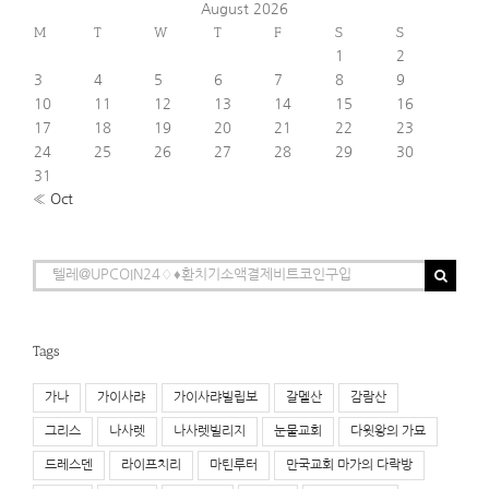
August 2026
M
T
W
T
F
S
S
1
2
3
4
5
6
7
8
9
10
11
12
13
14
15
16
17
18
19
20
21
22
23
24
25
26
27
28
29
30
31
« Oct
Search
for:
Tags
가나
가이사랴
가이사랴빌립보
갈멜산
감람산
그리스
나사렛
나사렛빌리지
눈물교회
다윗왕의 가묘
드레스덴
라이프치리
마틴루터
만국교회 마가의 다락방