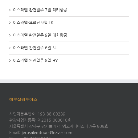
이스라엘 완전일주 7일 터키항공
이스라엘·요르단 9일 TK
이스라엘 완전일주 9일 대한항공
이스라엘 완전일주 6일 SU
이스라엘 완전일주 8일 HY
예루살렘투어스
사업자등록번호: 193-88-00289
관광사업자등록: 제2015-000010호
서울특별시 강서구 강서로 471 엠코지니어스타 A동 909호
Email:
jerusalemtours@naver.com