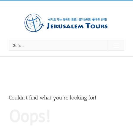
Skip
to
content
Go to...
Couldn't find what you're looking for!
Oops!