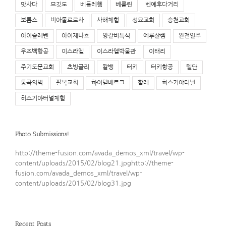
맛사다
므깃도
베들레헴
베를린
벤예후다거리
보름스
비아돌로로사
사해체험
성묘교회
승천교회
아이슬레벤
아이제나흐
양갈비특식
예루살렘
완전일주
우즈벡항공
이스라엘
이스라엘박물관
이태리
주기도문교회
츠빙글리
칼뱅
터키
터키항공
텔단
통곡의벽
팔복교회
하이델베르크
할레
히스기야터널
히스기야터널체험
Photo Submissions!
http://theme-fusion.com/avada_demos_xml/travel/wp-
content/uploads/2015/02/blog21.jpghttp://theme-
fusion.com/avada_demos_xml/travel/wp-
content/uploads/2015/02/blog31.jpg
Recent Posts