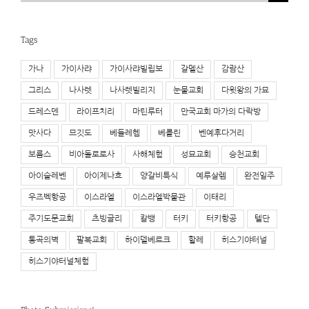
for:
Tags
가나
가이사랴
가이사랴빌립보
갈멜산
감람산
그리스
나사렛
나사렛빌리지
눈물교회
다윗왕의 가묘
드레스덴
라이프치리
마틴루터
만국교회 마가의 다락방
맛사다
므깃도
베들레헴
베를린
벤예후다거리
보름스
비아돌로로사
사해체험
성묘교회
승천교회
아이슬레벤
아이제나흐
양갈비특식
예루살렘
완전일주
우즈벡항공
이스라엘
이스라엘박물관
이태리
주기도문교회
츠빙글리
칼뱅
터키
터키항공
텔단
통곡의벽
팔복교회
하이델베르크
할레
히스기야터널
히스기야터널체험