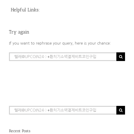
Helpful Links:
Try again
If you want to rephrase your query, here is your chance:
Search
for:
Search
for:
Recent Posts