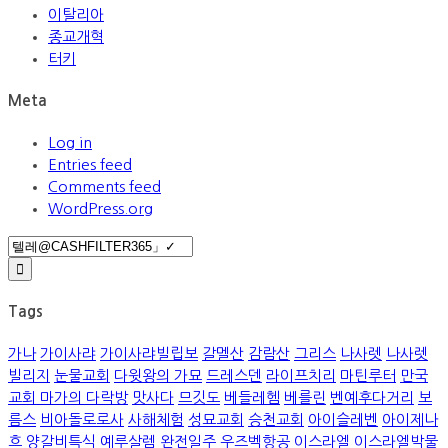
이탈리아
종교개혁
터키
Meta
Log in
Entries feed
Comments feed
WordPress.org
Search
for:
Tags
가나
가이사랴
가이사랴빌립보
갈멜산
감람산
그리스
나사렛
나사렛
빌리지
눈물교회
다윗왕의 가묘
드레스덴
라이프치리
마틴루터
만국
교회 마가의 다락방
맛사다
므깃도
베들레헴
베를린
벤예후다거리
보
름스
비아돌로로사
사해체험
성묘교회
승천교회
아이슬레벤
아이제나
흐
양갈비특식
예루살렘
완전일주
우즈벡항공
이스라엘
이스라엘박물