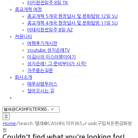
터키완전일주 8일 TK
종교개혁 여정
종교개혁 5개국 현장답사 및 문화탐방 12일 SU
종교개혁 4개국 현장답사 및 문화탐방 11일 SU
이태리완전일주 8일 AZ
커뮤니티
여행후기게시판
Youtube 성지순례TV
이집사의 이스라엘이야기
성지순례! 그 준비부터가 시작!
자주묻는질문
회사소개
예루살렘투어스
찾아오시는 길
Search
for:
Home
/
Search: 텔레@CASHFILTER365」✓usdc구입처돈현금화방
법
Couldn't find what you're looking for!