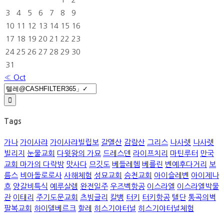
3
4
5
6
7
8
9
10
11
12
13
14
15
16
17
18
19
20
21
22
23
24
25
26
27
28
29
30
31
« Oct
Search
for:
Tags
가나
가이사랴
가이사랴빌립보
갈멜산
감람산
그리스
나사렛
나사렛
빌리지
눈물교회
다윗왕의 가묘
드레스덴
라이프치리
마틴루터
만국
교회 마가의 다락방
맛사다
므깃도
베들레헴
베를린
벤예후다거리
보
름스
비아돌로로사
사해체험
성묘교회
승천교회
아이슬레벤
아이제나
흐
양갈비특식
예루살렘
완전일주
우즈벡항공
이스라엘
이스라엘박물
관
이태리
주기도문교회
츠빙글리
칼뱅
터키
터키항공
텔단
통곡의벽
팔복교회
하이델베르크
할레
히스기야터널
히스기야터널체험