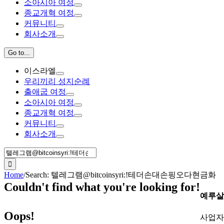
소아시아 여정
종교개혁 여정
커뮤니티
회사소개
Go to...
이스라엘
우리끼리 성지순례
출애굽 여정
소아시아 여정
종교개혁 여정
커뮤니티
회사소개
Search
for:
Home
/
Search: 텔레그램@bitcoinsyri:ǃ테더손대손핑오다현금화
Couldn't find what you're looking for!
예루살
Oops!
사업자등