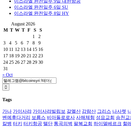
이스라엘 완전일주 9일 대한항공
이스라엘 완전일주 6일 SU
이스라엘 완전일주 8일 HY
August 2026
M
T
W
T
F
S
S
1
2
3
4
5
6
7
8
9
10
11
12
13
14
15
16
17
18
19
20
21
22
23
24
25
26
27
28
29
30
31
« Oct
Search
for:
Tags
가나
가이사랴
가이사랴빌립보
갈멜산
감람산
그리스
나사렛
벤예후다거리
보름스
비아돌로로사
사해체험
성묘교회
승천교
칼뱅
터키
터키항공
텔단
통곡의벽
팔복교회
하이델베르크
할