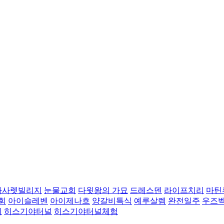
나사렛빌리지
눈물교회
다윗왕의 가묘
드레스덴
라이프치리
마틴
회
아이슬레벤
아이제나흐
양갈비특식
예루살렘
완전일주
우즈
레
히스기야터널
히스기야터널체험