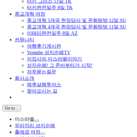
터키 그리스 11일 TK
터키완전일주 8일 TK
종교개혁 여정
종교개혁 5개국 현장답사 및 문화탐방 12일 SU
종교개혁 4개국 현장답사 및 문화탐방 11일 SU
이태리완전일주 8일 AZ
커뮤니티
여행후기게시판
Youtube 성지순례TV
이집사의 이스라엘이야기
성지순례! 그 준비부터가 시작!
자주묻는질문
회사소개
예루살렘투어스
찾아오시는 길
Go to...
이스라엘
우리끼리 성지순례
출애굽 여정