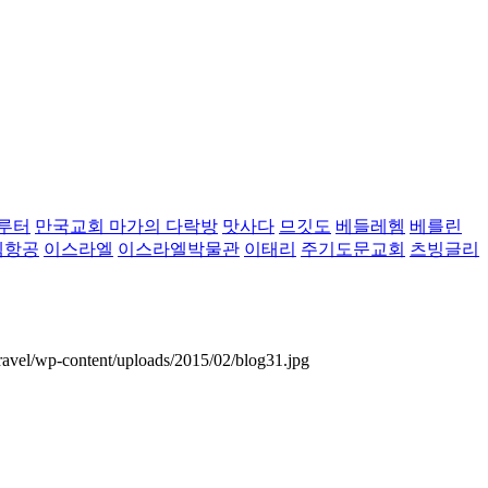
루터
만국교회 마가의 다락방
맛사다
므깃도
베들레헴
베를린
벡항공
이스라엘
이스라엘박물관
이태리
주기도문교회
츠빙글리
ravel/wp-content/uploads/2015/02/blog31.jpg