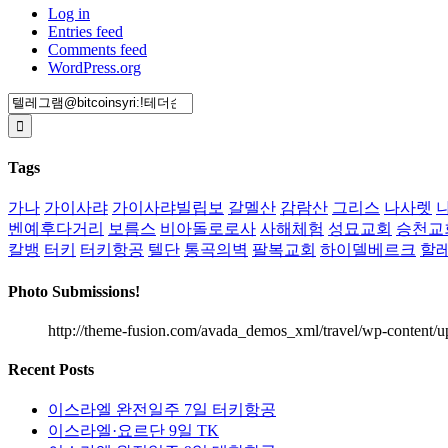
Log in
Entries feed
Comments feed
WordPress.org
Search
for:
Tags
가나
가이사랴
가이사랴빌립보
갈멜산
감람산
그리스
나사렛
벤예후다거리
보름스
비아돌로로사
사해체험
성묘교회
승천교
칼뱅
터키
터키항공
텔단
통곡의벽
팔복교회
하이델베르크
할
Photo Submissions!
http://theme-fusion.com/avada_demos_xml/travel/wp-content/u
Recent Posts
이스라엘 완전일주 7일 터키항공
이스라엘·요르단 9일 TK