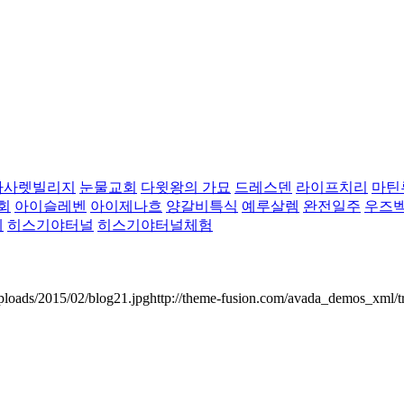
나사렛빌리지
눈물교회
다윗왕의 가묘
드레스덴
라이프치리
마틴
회
아이슬레벤
아이제나흐
양갈비특식
예루살렘
완전일주
우즈
레
히스기야터널
히스기야터널체험
ploads/2015/02/blog21.jpghttp://theme-fusion.com/avada_demos_xml/t