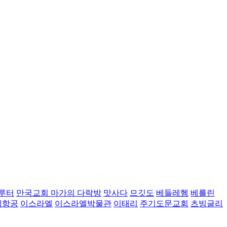
루터
만국교회 마가의 다락방
맛사다
므깃도
베들레헴
베를린
벡항공
이스라엘
이스라엘박물관
이태리
주기도문교회
츠빙글리