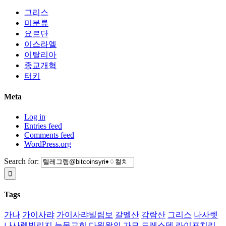
그리스
미분류
요르단
이스라엘
이탈리아
종교개혁
터키
Meta
Log in
Entries feed
Comments feed
WordPress.org
Search for:
Tags
가나
가이사랴
가이사랴빌립보
갈멜산
감람산
그리스
나사렛
나사렛빌리지
눈물교회
다윗왕의 가묘
드레스덴
라이프치리