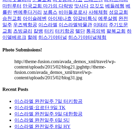
마틴루터
만국교회 마가의 다락방
맛사다
므깃도
베들레헴
베
를린
벤예후다거리
보름스
비아돌로로사
사해체험
성묘교회
승천교회
아이슬레벤
아이제나흐
양갈비특식
예루살렘
완전
일주
우즈벡항공
이스라엘
이스라엘박물관
이태리
주기도문
교회
츠빙글리
칼뱅
터키
터키항공
텔단
통곡의벽
팔복교회
하
이델베르크
할레
히스기야터널
히스기야터널체험
Photo Submissions!
http://theme-fusion.com/avada_demos_xml/travel/wp-
content/uploads/2015/02/blog21.jpghttp://theme-
fusion.com/avada_demos_xml/travel/wp-
content/uploads/2015/02/blog31.jpg
Recent Posts
이스라엘 완전일주 7일 터키항공
이스라엘·요르단 9일 TK
이스라엘 완전일주 9일 대한항공
이스라엘 완전일주 6일 SU
이스라엘 완전일주 8일 HY