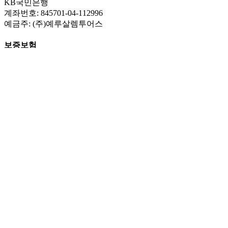
KB국민은행
계좌번호: 845701-04-112996
예금주: (주)예루살렘투어스
보증보험
영업보증보험 3천만원 가입
(증권번호 제100-000-202600566889호)
기획여행보증보험 2억원 가입
(증권번호 제100-000-202600567224호)
회사소개
예루살렘투어스
페이스북
찾아오시는길
커뮤니티
이집사의 이스라엘 이야기
YouTube 성지순례TV
성지순례! 그 준비부터가 시작!