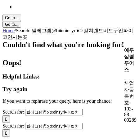
Go to...
Go to...
Home
/
Search: 텔레그램@bitcoinsyri♦♢컬쳐랜드비트구입파이
코인사는곳
Couldn't find what you're looking for!
예루
살렘
Oops!
투어
스
Helpful Links:
사업
Try again
자등
록번
If you want to rephrase your query, here is your chance:
호:
193-
Search for:
88-
00289
Search for: