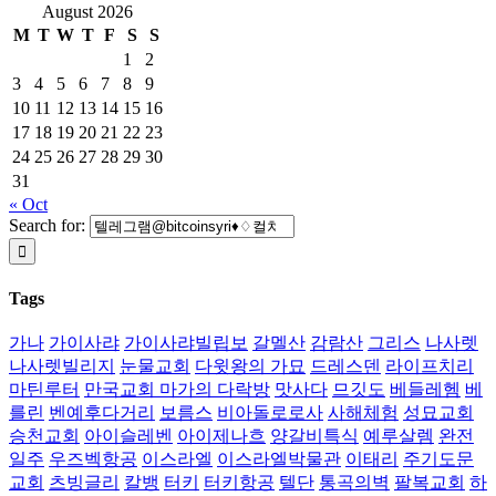
August 2026
M
T
W
T
F
S
S
1
2
3
4
5
6
7
8
9
10
11
12
13
14
15
16
17
18
19
20
21
22
23
24
25
26
27
28
29
30
31
« Oct
Search for:
Tags
가나
가이사랴
가이사랴빌립보
갈멜산
감람산
그리스
나사렛
나사렛빌리지
눈물교회
다윗왕의 가묘
드레스덴
라이프치리
마틴루터
만국교회 마가의 다락방
맛사다
므깃도
베들레헴
베
를린
벤예후다거리
보름스
비아돌로로사
사해체험
성묘교회
승천교회
아이슬레벤
아이제나흐
양갈비특식
예루살렘
완전
일주
우즈벡항공
이스라엘
이스라엘박물관
이태리
주기도문
교회
츠빙글리
칼뱅
터키
터키항공
텔단
통곡의벽
팔복교회
하