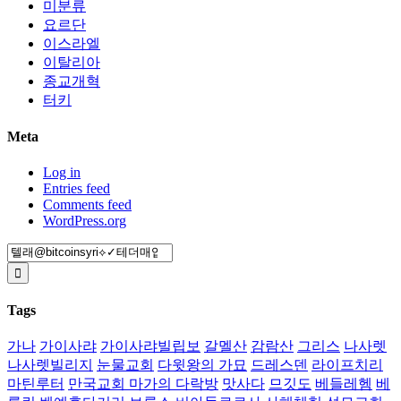
미분류
요르단
이스라엘
이탈리아
종교개혁
터키
Meta
Log in
Entries feed
Comments feed
WordPress.org
Search
for:
Tags
가나
가이사랴
가이사랴빌립보
갈멜산
감람산
그리스
나사렛
나사렛빌리지
눈물교회
다윗왕의 가묘
드레스덴
라이프치리
마틴루터
만국교회 마가의 다락방
맛사다
므깃도
베들레헴
베