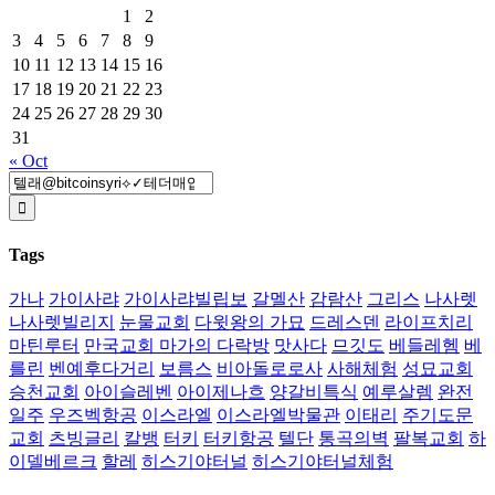
1
2
3
4
5
6
7
8
9
10
11
12
13
14
15
16
17
18
19
20
21
22
23
24
25
26
27
28
29
30
31
« Oct
Search
for:
Tags
가나
가이사랴
가이사랴빌립보
갈멜산
감람산
그리스
나사렛
나사렛빌리지
눈물교회
다윗왕의 가묘
드레스덴
라이프치리
마틴루터
만국교회 마가의 다락방
맛사다
므깃도
베들레헴
베
를린
벤예후다거리
보름스
비아돌로로사
사해체험
성묘교회
승천교회
아이슬레벤
아이제나흐
양갈비특식
예루살렘
완전
일주
우즈벡항공
이스라엘
이스라엘박물관
이태리
주기도문
교회
츠빙글리
칼뱅
터키
터키항공
텔단
통곡의벽
팔복교회
하
이델베르크
할레
히스기야터널
히스기야터널체험