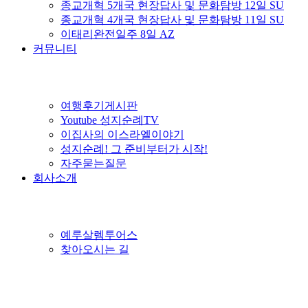
종교개혁 5개국 현장답사 및 문화탐방 12일 SU
종교개혁 4개국 현장답사 및 문화탐방 11일 SU
이태리완전일주 8일 AZ
커뮤니티
여행후기게시판
Youtube 성지순례TV
이집사의 이스라엘이야기
성지순례! 그 준비부터가 시작!
자주묻는질문
회사소개
예루살렘투어스
찾아오시는 길