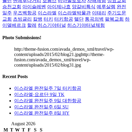
를린
벤예후다거리
보름스
비아돌로로사
사해체험
성묘교회
승천교회
아이슬레벤
아이제나흐
양갈비특식
예루살렘
완전
일주
우즈벡항공
이스라엘
이스라엘박물관
이태리
주기도문
교회
츠빙글리
칼뱅
터키
터키항공
텔단
통곡의벽
팔복교회
하
이델베르크
할레
히스기야터널
히스기야터널체험
Photo Submissions!
http://theme-fusion.com/avada_demos_xml/travel/wp-
content/uploads/2015/02/blog21.jpghttp://theme-
fusion.com/avada_demos_xml/travel/wp-
content/uploads/2015/02/blog31.jpg
Recent Posts
이스라엘 완전일주 7일 터키항공
이스라엘·요르단 9일 TK
이스라엘 완전일주 9일 대한항공
이스라엘 완전일주 6일 SU
이스라엘 완전일주 8일 HY
August 2026
M
T
W
T
F
S
S