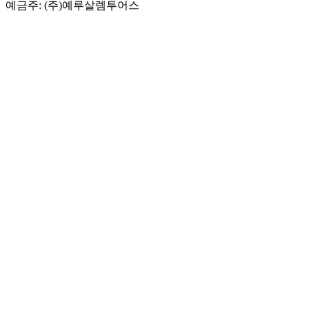
예금주: (주)예루살렘투어스
보증보험
영업보증보험 3천만원 가입
(증권번호 제100-000-202600566889호)
기획여행보증보험 2억원 가입
(증권번호 제100-000-202600567224호)
회사소개
예루살렘투어스
페이스북
찾아오시는길
커뮤니티
이집사의 이스라엘 이야기
YouTube 성지순례TV
성지순례! 그 준비부터가 시작!
여행후기게시판