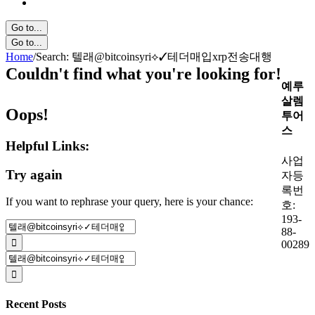
Go to...
Go to...
Home
/
Search: 텔래@bitcoinsyri⟡✓테더매입xrp전송대행
Couldn't find what you're looking for!
예루
살렘
Oops!
투어
스
Helpful Links:
사업
Try again
자등
록번
If you want to rephrase your query, here is your chance:
호:
193-
Search
88-
for:
00289
Search
for:
Recent Posts