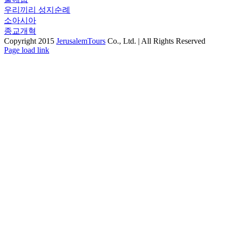
우리끼리 성지순례
소아시아
종교개혁
Copyright 2015
JerusalemTours
Co., Ltd. | All Rights Reserved
Toggle
Page load link
Sliding
Go
Bar
to
Area
Top