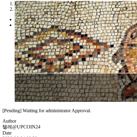
1
2
[Pending] Waiting for administrator Approval.
Author
텔레@UPCOIN24
Date