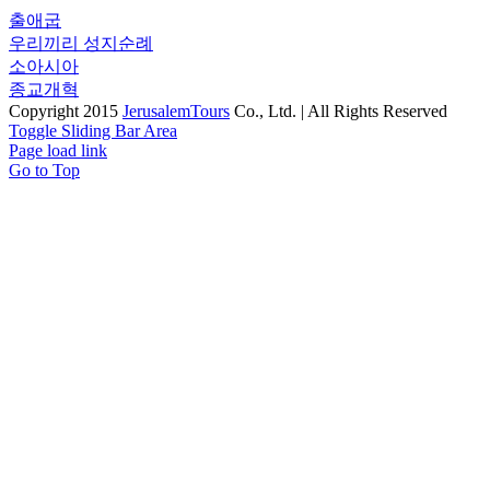
출애굽
우리끼리 성지순례
소아시아
종교개혁
Copyright 2015
JerusalemTours
Co., Ltd. | All Rights Reserved
Toggle Sliding Bar Area
Page load link
Go to Top