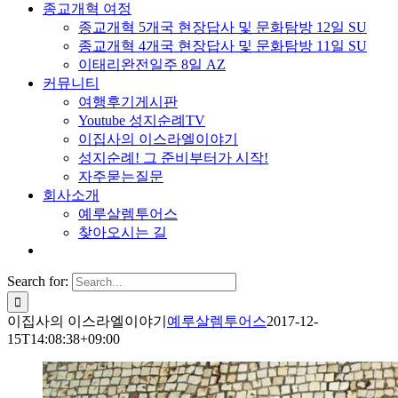
종교개혁 여정
종교개혁 5개국 현장답사 및 문화탐방 12일 SU
종교개혁 4개국 현장답사 및 문화탐방 11일 SU
이태리완전일주 8일 AZ
커뮤니티
여행후기게시판
Youtube 성지순례TV
이집사의 이스라엘이야기
성지순례! 그 준비부터가 시작!
자주묻는질문
회사소개
예루살렘투어스
찾아오시는 길
Search for:
이집사의 이스라엘이야기
예루살렘투어스
2017-12-
15T14:08:38+09:00