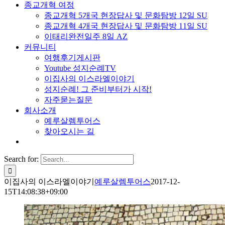
종교개혁 여정
종교개혁 5개국 현장답사 및 문화탐방 12일 SU
종교개혁 4개국 현장답사 및 문화탐방 11일 SU
이태리완전일주 8일 AZ
커뮤니티
여행후기게시판
Youtube 성지순례TV
이집사의 이스라엘이야기
성지순례! 그 준비부터가 시작!
자주묻는질문
회사소개
예루살렘투어스
찾아오시는 길
Search for:
이집사의 이스라엘이야기
예루살렘투어스
2017-12-
15T14:08:38+09:00