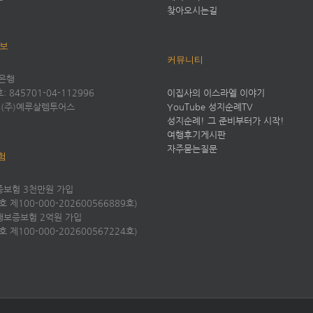
찾아오시는길
정보
커뮤니티
은행
 845701-04-112996
이집사의 이스라엘 이야기
 (주)예루살렘투어스
YouTube 성지순례TV
성지순례! 그 준비부터가 시작!
여행후기게시판
자주묻는질문
험
보험 3천만원 가입
 제100-000-202600566889호)
보증보험 2억원 가입
 제100-000-202600567224호)