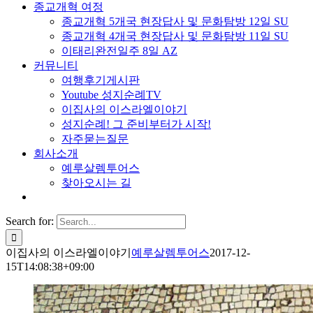
종교개혁 여정
종교개혁 5개국 현장답사 및 문화탐방 12일 SU
종교개혁 4개국 현장답사 및 문화탐방 11일 SU
이태리완전일주 8일 AZ
커뮤니티
여행후기게시판
Youtube 성지순례TV
이집사의 이스라엘이야기
성지순례! 그 준비부터가 시작!
자주묻는질문
회사소개
예루살렘투어스
찾아오시는 길
Search for:
이집사의 이스라엘이야기
예루살렘투어스
2017-12-
15T14:08:38+09:00