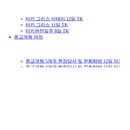
터키 그리스 이태리 12일 TK
터키 그리스 11일 TK
터키완전일주 8일 TK
종교개혁 여정
종교개혁 5개국 현장답사 및 문화탐방 12일 SU
종교개혁 4개국 현장답사 및 문화탐방 11일 SU
이태리완전일주 8일 AZ
커뮤니티
여행후기게시판
Youtube 성지순례TV
이집사의 이스라엘이야기
성지순례! 그 준비부터가 시작!
자주묻는질문