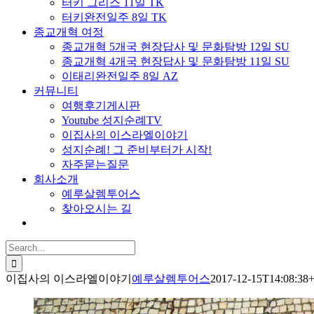
터키 그리스 11일 TK
터키완전일주 8일 TK
종교개혁 여정
종교개혁 5개국 현장답사 및 문화탐방 12일 SU
종교개혁 4개국 현장답사 및 문화탐방 11일 SU
이태리완전일주 8일 AZ
커뮤니티
여행후기게시판
Youtube 성지순례TV
이집사의 이스라엘이야기
성지순례! 그 준비부터가 시작!
자주묻는질문
회사소개
예루살렘투어스
찾아오시는 길
Search
for:
이집사의 이스라엘이야기
예루살렘투어스
2017-12-15T14:08:38+